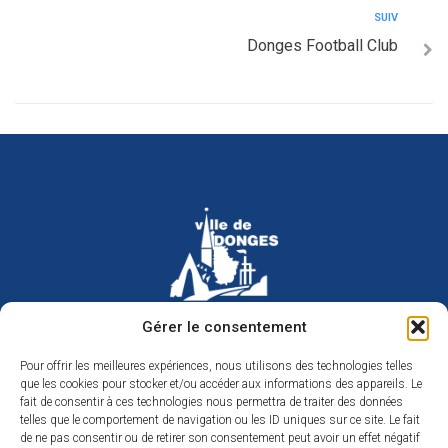
SUIV
Donges Football Club
Hôtel de ville de Donges
Gérer le consentement
Place Armand Morvan
BP 30
Pour offrir les meilleures expériences, nous utilisons des technologies telles
44480 Donges
que les cookies pour stocker et/ou accéder aux informations des appareils. Le
02 40 45 79 79
Nous contacter
fait de consentir à ces technologies nous permettra de traiter des données
telles que le comportement de navigation ou les ID uniques sur ce site. Le fait
Horaires d’ouverture
de ne pas consentir ou de retirer son consentement peut avoir un effet négatif
Du lundi au jeudi de 9h à 12h et de 14h à 17h