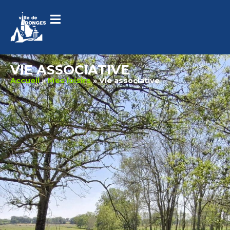
contenu
principal
VIE ASSOCIATIVE
Accueil
»
Mes loisirs
»
Vie associative