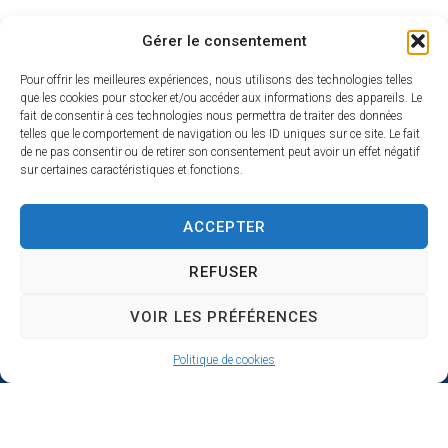
Gérer le consentement
Demande de subvention
Pour offrir les meilleures expériences, nous utilisons des technologies telles
que les cookies pour stocker et/ou accéder aux informations des appareils. Le
fait de consentir à ces technologies nous permettra de traiter des données
telles que le comportement de navigation ou les ID uniques sur ce site. Le fait
de ne pas consentir ou de retirer son consentement peut avoir un effet négatif
sur certaines caractéristiques et fonctions.
ACCEPTER
REFUSER
VOIR LES PRÉFÉRENCES
Hôtel de ville de Donges
Politique de cookies
Place Armand Morvan
BP 30
44480 Donges
02 40 45 79 79
Nous contacter