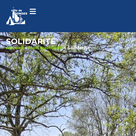
contenu
principal
SOLIDARITÉ
Accueil
»
Mon quotidien
»
Solidarité