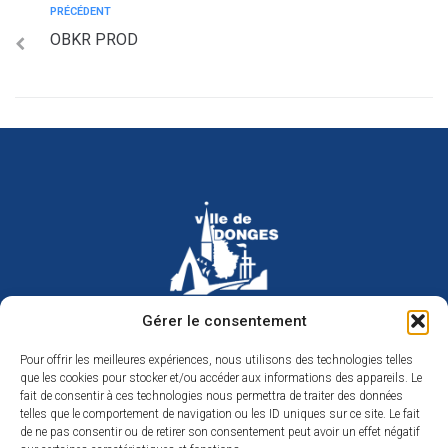
PRÉCÉDENT
OBKR PROD
Hôtel de ville de Donges
Gérer le consentement
Place Armand Morvan
BP 30
Pour offrir les meilleures expériences, nous utilisons des technologies telles
44480 Donges
que les cookies pour stocker et/ou accéder aux informations des appareils. Le
02 40 45 79 79
Nous contacter
fait de consentir à ces technologies nous permettra de traiter des données
telles que le comportement de navigation ou les ID uniques sur ce site. Le fait
Horaires d’ouverture
de ne pas consentir ou de retirer son consentement peut avoir un effet négatif
Du lundi au jeudi de 9h à 12h et de 14h à 17h