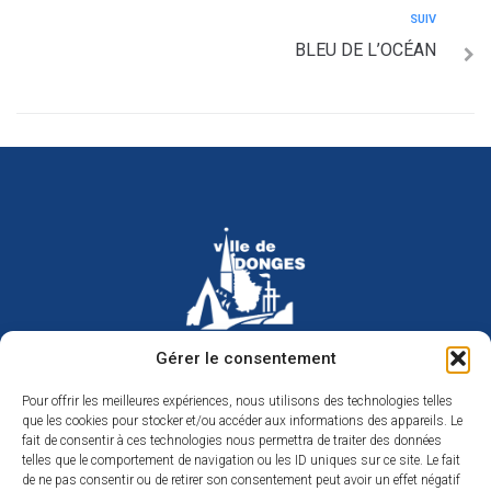
SUIV
BLEU DE L’OCÉAN
Hôtel de ville de Donges
Gérer le consentement
Place Armand Morvan
BP 30
Pour offrir les meilleures expériences, nous utilisons des technologies telles
44480 Donges
que les cookies pour stocker et/ou accéder aux informations des appareils. Le
02 40 45 79 79
Nous contacter
fait de consentir à ces technologies nous permettra de traiter des données
telles que le comportement de navigation ou les ID uniques sur ce site. Le fait
Horaires d’ouverture
de ne pas consentir ou de retirer son consentement peut avoir un effet négatif
Du lundi au jeudi de 9h à 12h et de 14h à 17h