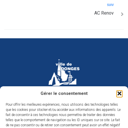
SUIV
AC Renov
Hôtel de ville de Donges
Gérer le consentement
Place Armand Morvan
BP 30
Pour offrir les meilleures expériences, nous utilisons des technologies telles
44480 Donges
que les cookies pour stocker et/ou accéder aux informations des appareils. Le
02 40 45 79 79
Nous contacter
fait de consentir à ces technologies nous permettra de traiter des données
telles que le comportement de navigation ou les ID uniques sur ce site. Le fait
Horaires d’ouverture
de ne pas consentir ou de retirer son consentement peut avoir un effet négatif
Du lundi au jeudi de 9h à 12h et de 14h à 17h