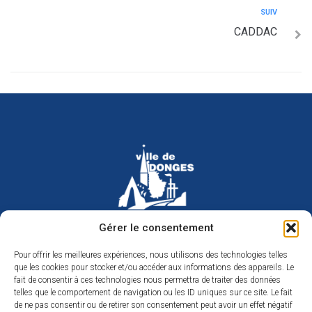
SUIV
CADDAC
Hôtel de ville de Donges
Gérer le consentement
Place Armand Morvan
BP 30
Pour offrir les meilleures expériences, nous utilisons des technologies telles
44480 Donges
que les cookies pour stocker et/ou accéder aux informations des appareils. Le
02 40 45 79 79
Nous contacter
fait de consentir à ces technologies nous permettra de traiter des données
telles que le comportement de navigation ou les ID uniques sur ce site. Le fait
Horaires d’ouverture
de ne pas consentir ou de retirer son consentement peut avoir un effet négatif
Du lundi au jeudi de 9h à 12h et de 14h à 17h