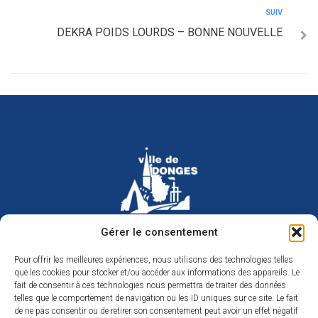
SUIV
DEKRA POIDS LOURDS – BONNE NOUVELLE
Hôtel de ville de Donges
Gérer le consentement
Place Armand Morvan
BP 30
Pour offrir les meilleures expériences, nous utilisons des technologies telles
44480 Donges
que les cookies pour stocker et/ou accéder aux informations des appareils. Le
02 40 45 79 79
Nous contacter
fait de consentir à ces technologies nous permettra de traiter des données
telles que le comportement de navigation ou les ID uniques sur ce site. Le fait
Horaires d’ouverture
de ne pas consentir ou de retirer son consentement peut avoir un effet négatif
Du lundi au jeudi de 9h à 12h et de 14h à 17h