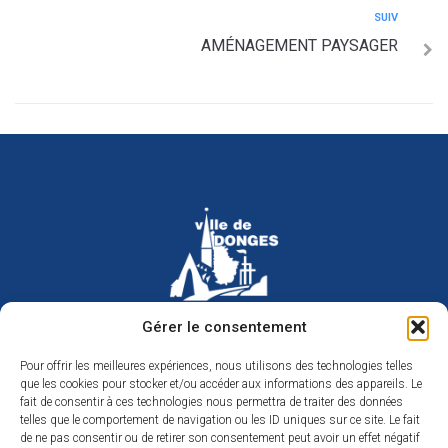
SUIV
AMÉNAGEMENT PAYSAGER
Hôtel de ville de Donges
Gérer le consentement
Place Armand Morvan
BP 30
Pour offrir les meilleures expériences, nous utilisons des technologies telles
44480 Donges
que les cookies pour stocker et/ou accéder aux informations des appareils. Le
02 40 45 79 79
Nous contacter
fait de consentir à ces technologies nous permettra de traiter des données
telles que le comportement de navigation ou les ID uniques sur ce site. Le fait
Horaires d’ouverture
de ne pas consentir ou de retirer son consentement peut avoir un effet négatif
Du lundi au jeudi de 9h à 12h et de 14h à 17h