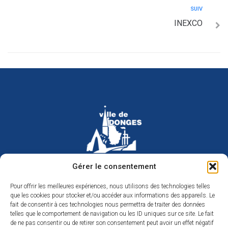
SUIV
INEXCO
Hôtel de ville de Donges
Gérer le consentement
Place Armand Morvan
BP 30
Pour offrir les meilleures expériences, nous utilisons des technologies telles
44480 Donges
que les cookies pour stocker et/ou accéder aux informations des appareils. Le
02 40 45 79 79
Nous contacter
fait de consentir à ces technologies nous permettra de traiter des données
telles que le comportement de navigation ou les ID uniques sur ce site. Le fait
Horaires d’ouverture
de ne pas consentir ou de retirer son consentement peut avoir un effet négatif
Du lundi au jeudi de 9h à 12h et de 14h à 17h