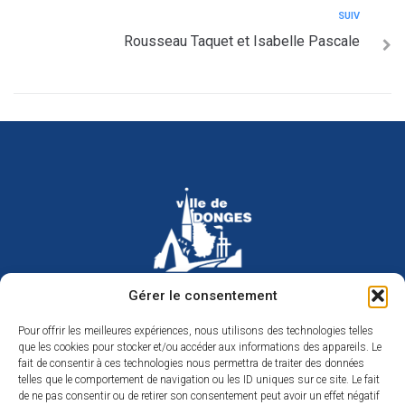
SUIV
Rousseau Taquet et Isabelle Pascale
Hôtel de ville de Donges
Gérer le consentement
Place Armand Morvan
BP 30
Pour offrir les meilleures expériences, nous utilisons des technologies telles
44480 Donges
que les cookies pour stocker et/ou accéder aux informations des appareils. Le
02 40 45 79 79
Nous contacter
fait de consentir à ces technologies nous permettra de traiter des données
telles que le comportement de navigation ou les ID uniques sur ce site. Le fait
Horaires d’ouverture
de ne pas consentir ou de retirer son consentement peut avoir un effet négatif
Du lundi au jeudi de 9h à 12h et de 14h à 17h