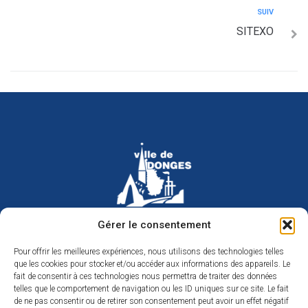
SUIV
SITEXO
Hôtel de ville de Donges
Gérer le consentement
Place Armand Morvan
BP 30
Pour offrir les meilleures expériences, nous utilisons des technologies telles
44480 Donges
que les cookies pour stocker et/ou accéder aux informations des appareils. Le
02 40 45 79 79
Nous contacter
fait de consentir à ces technologies nous permettra de traiter des données
telles que le comportement de navigation ou les ID uniques sur ce site. Le fait
Horaires d’ouverture
de ne pas consentir ou de retirer son consentement peut avoir un effet négatif
Du lundi au jeudi de 9h à 12h et de 14h à 17h