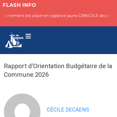
contenu
FLASH INFO
principal
département est placé en vigilance jaune CANICULE depuis ce 
Rapport d’Orientation Budgétaire de la
Commune 2026
CÉCILE DECAENS