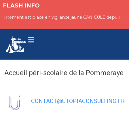
contenu
FLASH INFO
principal
épartement est placé en vigilance jaune CANICULE depuis ce di
Accueil péri-scolaire de la Pommeraye
CONTACT@UTOPIACONSULTING.FR