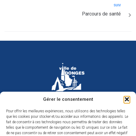
SUIV
Parcours de santé
Hôtel de ville de Donges
Gérer le consentement
Place Armand Morvan
BP 30
Pour offrir les meilleures expériences, nous utilisons des technologies telles
44480 Donges
que les cookies pour stocker et/ou accéder aux informations des appareils. Le
02 40 45 79 79
Nous contacter
fait de consentir à ces technologies nous permettra de traiter des données
telles que le comportement de navigation ou les ID uniques sur ce site. Le fait
Horaires d’ouverture
de ne pas consentir ou de retirer son consentement peut avoir un effet négatif
Du lundi au jeudi de 9h à 12h et de 14h à 17h