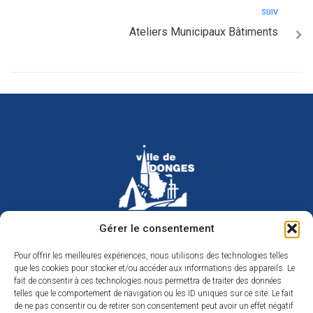
SUIV
Ateliers Municipaux Bâtiments
Hôtel de ville de Donges
Gérer le consentement
Place Armand Morvan
BP 30
Pour offrir les meilleures expériences, nous utilisons des technologies telles
44480 Donges
que les cookies pour stocker et/ou accéder aux informations des appareils. Le
02 40 45 79 79
Nous contacter
fait de consentir à ces technologies nous permettra de traiter des données
telles que le comportement de navigation ou les ID uniques sur ce site. Le fait
Horaires d’ouverture
de ne pas consentir ou de retirer son consentement peut avoir un effet négatif
Du lundi au jeudi de 9h à 12h et de 14h à 17h