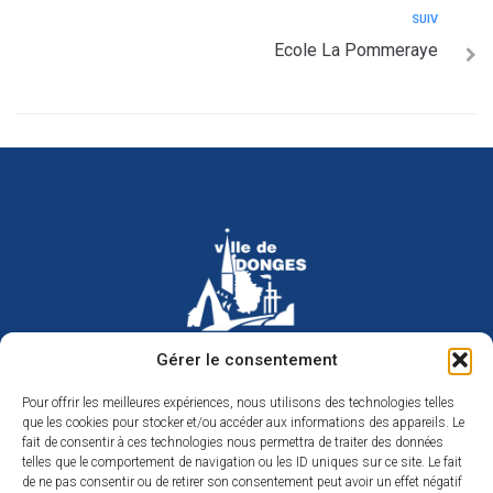
SUIV
Ecole La Pommeraye
Hôtel de ville de Donges
Gérer le consentement
Place Armand Morvan
BP 30
Pour offrir les meilleures expériences, nous utilisons des technologies telles
44480 Donges
que les cookies pour stocker et/ou accéder aux informations des appareils. Le
02 40 45 79 79
Nous contacter
fait de consentir à ces technologies nous permettra de traiter des données
telles que le comportement de navigation ou les ID uniques sur ce site. Le fait
Horaires d’ouverture
de ne pas consentir ou de retirer son consentement peut avoir un effet négatif
Du lundi au jeudi de 9h à 12h et de 14h à 17h