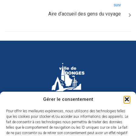
SUIV
Aire d’accueil des gens du voyage
Hôtel de ville de Donges
Gérer le consentement
Place Armand Morvan
BP 30
Pour offrir les meilleures expériences, nous utilisons des technologies telles
44480 Donges
que les cookies pour stocker et/ou accéder aux informations des appareils. Le
02 40 45 79 79
Nous contacter
fait de consentir à ces technologies nous permettra de traiter des données
telles que le comportement de navigation ou les ID uniques sur ce site. Le fait
Horaires d’ouverture
de ne pas consentir ou de retirer son consentement peut avoir un effet négatif
Du lundi au jeudi de 9h à 12h et de 14h à 17h