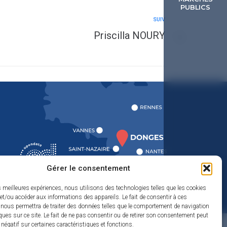
PUBLICS
SUIV
Priscilla NOURY
Gérer le consentement
es meilleures expériences, nous utilisons des technologies telles que les cookies
et/ou accéder aux informations des appareils. Le fait de consentir à ces
 nous permettra de traiter des données telles que le comportement de navigation
ques sur ce site. Le fait de ne pas consentir ou de retirer son consentement peut
créé par Utopia
t négatif sur certaines caractéristiques et fonctions.