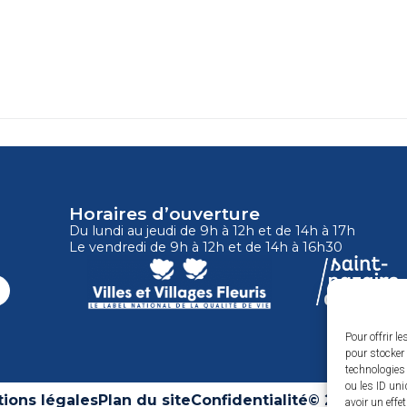
Horaires d’ouverture
Du lundi au jeudi de 9h à 12h et de 14h à 17h
Le vendredi de 9h à 12h et de 14h à 16h30
Pour offrir l
pour stocker 
technologies
ou les ID uni
ions légales
Plan du site
Confidentialité
© 2025 Site 
avoir un effe