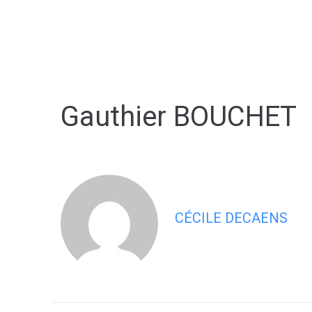
contenu
principal
MA VILLE
MON 
Gauthier BOUCHET
CÉCILE DECAENS