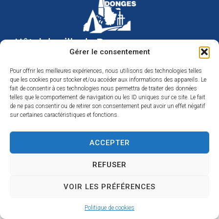
Hôtel de ville de Donges
Place Armand Morvan
Gérer le consentement
BP 30
44480 Donges
Pour offrir les meilleures expériences, nous utilisons des technologies telles
02 40 45 79 79
que les cookies pour stocker et/ou accéder aux informations des appareils. Le
Nous contacter
fait de consentir à ces technologies nous permettra de traiter des données
Horaires d’ouverture
telles que le comportement de navigation ou les ID uniques sur ce site. Le fait
Du lundi au jeudi de 9h à 12h et de 14h à 17h
de ne pas consentir ou de retirer son consentement peut avoir un effet négatif
Le vendredi de 9h à 12h et de 14h à 16h30
sur certaines caractéristiques et fonctions.
ACCEPTER
REFUSER
VOIR LES PRÉFÉRENCES
Accessibilité
Mentions légales
Plan du site
Confidentialité
© 2025 Site créé par Utopia
Politique de cookies