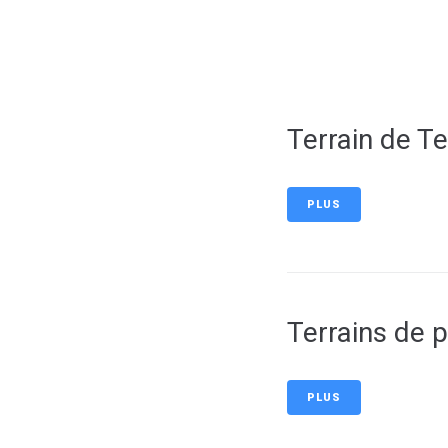
contenu
principal
MA VILLE
MON 
Terrain de T
PLUS
Terrains de 
PLUS