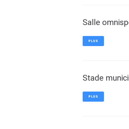
Salle omnisp
PLUS
Stade munic
PLUS