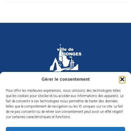
Hôtel de ville de Donges
Gérer le consentement
Place Armand Morvan
BP 30
Pour offrir les meilleures expériences, nous utilisons des technologies telles
44480 Donges
que les cookies pour stocker et/ou accéder aux informations des appareils. Le
02 40 45 79 79
Nous contacter
fait de consentir à ces technologies nous permettra de traiter des données
telles que le comportement de navigation ou les ID uniques sur ce site. Le fait
Horaires d’ouverture
de ne pas consentir ou de retirer son consentement peut avoir un effet négatif
Du lundi au jeudi de 9h à 12h et de 14h à 17h
sur certaines caractéristiques et fonctions.
Le vendredi de 9h à 12h et de 14h à 16h30