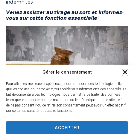
indemnités.
𝙑𝙚𝙣𝙚𝙯 𝙖𝙨𝙨𝙞𝙨𝙩𝙚𝙧 𝙖𝙪 𝙩𝙞𝙧𝙖𝙜𝙚 𝙖𝙪 𝙨𝙤𝙧𝙩 𝙚𝙩 𝙞𝙣𝙛𝙤𝙧𝙢𝙚𝙯-
𝙫𝙤𝙪𝙨 𝙨𝙪𝙧 𝙘𝙚𝙩𝙩𝙚 𝙛𝙤𝙣𝙘𝙩𝙞𝙤𝙣 𝙚𝙨𝙨𝙚𝙣𝙩𝙞𝙚𝙡𝙡𝙚 !
Gérer le consentement
Pour offrir les meilleures expériences, nous utilisons des technologies telles
que les cookies pour stocker et/ou accéder aux informations des appareils. Le
fait de consentir à ces technologies nous permettra de traiter des données
telles que le comportement de navigation ou les ID uniques sur ce site. Le fait
de ne pas consentir ou de retirer son consentement peut avoir un effet négatif
sur certaines caractéristiques et fonctions.
ACCEPTER