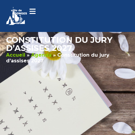
contenu
principal
CONSTITUTION DU JURY
D’ASSISES 2027
Accueil
»
Agenda
»
Constitution du jury
d’assises 2027