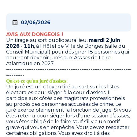
02/06/2026
AVIS AUX DONGEOIS !
Un tirage au sort public aura lieu, 𝗺𝗮𝗿𝗱𝗶 𝟮 𝗷𝘂𝗶𝗻
𝟮𝟬𝟮𝟲 - 𝟭𝟭𝗵, à l'Hôtel de Ville de Donges (salle du
Conseil Municipal) pour désigner 18 personnes qui
pourront devenir jurés aux Assises de Loire-
Atlantique en 2027.
--------------------------------------------------------------------
----------
𝐐𝐮’𝐞𝐬𝐭-𝐜𝐞 𝐪𝐮’𝐮𝐧 𝐣𝐮𝐫𝐞́ 𝐝’𝐚𝐬𝐬𝐢𝐬𝐞𝐬 :
Un juré est un citoyen tiré au sort sur les listes
électorales pour siéger à la cour d’assises. Il
participe aux côtés des magistrats professionnels
au procès des personnes accusées de crime. Le
juré exerce pleinement la fonction de juge. Si vous
êtes retenu pour siéger lors d’une session d’assises,
vous êtes obligé de le faire sauf s’il y a un motif
grave qui vous en empêche. Vous devez respecter
certaines obligations. Vous avez droit à des