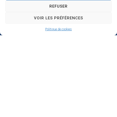
REFUSER
VOIR LES PRÉFÉRENCES
Politique de cookies
Hôtel de ville de Donges
Place Armand Morvan
BP 30
44480 Donges
02 40 45 79 79
Nous contacter
Horaires d’ouverture
Du lundi au jeudi de 9h à 12h et de 14h à 17h
Le vendredi de 9h à 12h et de 14h à 16h30