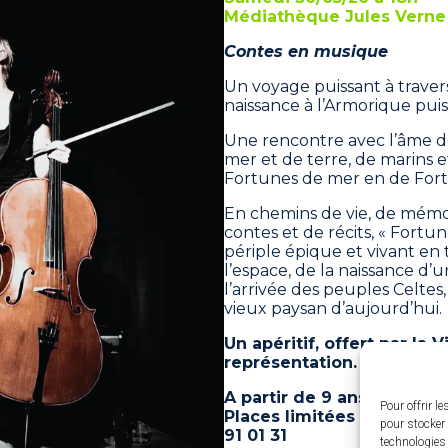
Médiathèque Jules Verne
Contes en musique
Un voyage puissant à traver
naissance à l’Armorique puis
Une rencontre avec l’âme 
mer et de terre, de marins 
Fortunes de mer en de Fort
En chemins de vie, de mémoi
contes et de récits, « Fortu
périple épique et vivant en
l’espace, de la naissance d’u
l’arrivée des peuples Celtes
vieux paysan d’aujourd’hui.
Un apéritif, offert par la Vi
représentation.
A partir de 9 ans - Gratuit 
Pour offrir l
Places limitées - Inscrip
pour stocker 
91 01 31
technologies