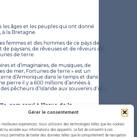
s les âges et les peuples qui ont donné
, à la Bretagne.
des femmes et des hommes de ce pays de
et de paysans, de rêveuses et de rêveurs de
unes de terre.
res et d’imaginaires, de musiques, de
nes de mer, Fortunes de terre » est un
 terre d’Armorique dans le temps et dans
ne pierre il y a 600 millions d’années à
, des pêcheurs d’Islande aux souvenirs d’un
lle, sera servi à l’issue de la
Gérer le consentement
- 1h15
es meilleures expériences, nous utilisons des technologies telles que les cookies
tion auprès de la Médiathèque au 02 40
et/ou accéder aux informations des appareils. Le fait de consentir à ces
 nous permettra de traiter des données telles que le comportement de navigation