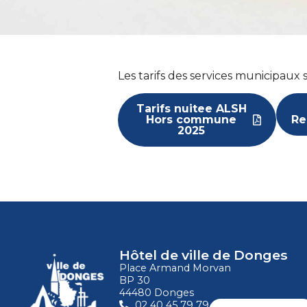
Les tarifs des services municipaux
Tarifs nuitee ALSH
Hors commune
Re
2025
Hôtel de ville de Donges
Place Armand Morvan
BP 30
44480 Donges
02 40 45 79 79