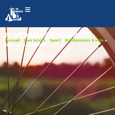
contenu
principal
ITINÉRAIRES CYCLABLES
Accueil
»
Mes loisirs
»
Sport
»
Randonnées & vélo
»
Itinéraires cyclables