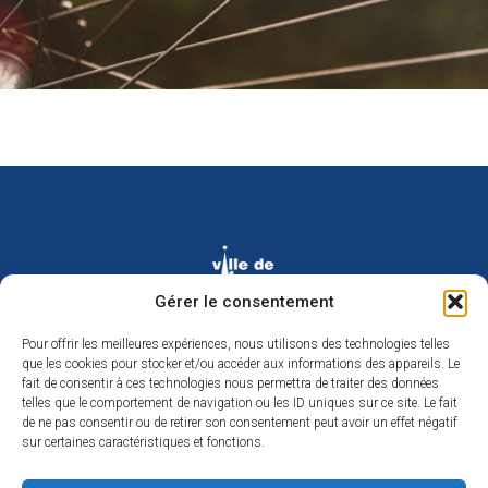
Gérer le consentement
Pour offrir les meilleures expériences, nous utilisons des technologies telles
Hôtel de ville de Donges
que les cookies pour stocker et/ou accéder aux informations des appareils. Le
fait de consentir à ces technologies nous permettra de traiter des données
Place Armand Morvan
telles que le comportement de navigation ou les ID uniques sur ce site. Le fait
BP 30
de ne pas consentir ou de retirer son consentement peut avoir un effet négatif
44480 Donges
sur certaines caractéristiques et fonctions.
02 40 45 79 79
Nous contacter
Horaires d’ouverture