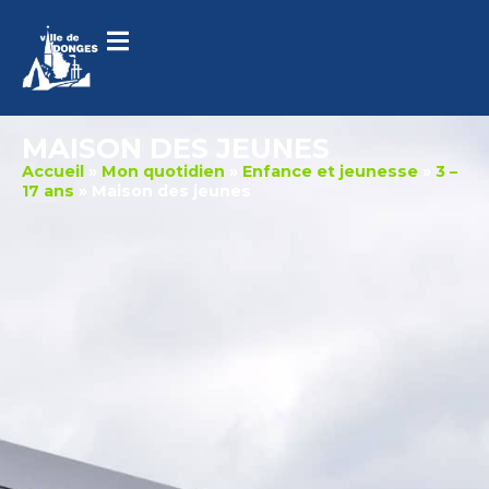
contenu
principal
MAISON DES JEUNES
Accueil
»
Mon quotidien
»
Enfance et jeunesse
»
3 –
17 ans
»
Maison des jeunes