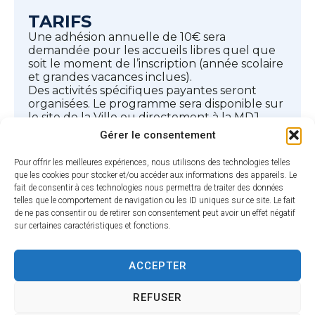
TARIFS
Une adhésion annuelle de 10€ sera
demandée pour les accueils libres quel que
soit le moment de l’inscription (année scolaire
et grandes vacances inclues).
Des activités spécifiques payantes seront
organisées. Le programme sera disponible sur
le site de la Ville ou directement à la MDJ.
Gérer le consentement
Adhésion annuelle
Pour offrir les meilleures expériences, nous utilisons des technologies telles
Tarif commune
Tarif hors commune
que les cookies pour stocker et/ou accéder aux informations des appareils. Le
10 €
15 €
fait de consentir à ces technologies nous permettra de traiter des données
telles que le comportement de navigation ou les ID uniques sur ce site. Le fait
Tarifs Activités/Sorties
de ne pas consentir ou de retirer son consentement peut avoir un effet négatif
sur certaines caractéristiques et fonctions.
501 <
1001
1276
QF
Quotient
QF <
< QF
< QF
<
QF>1501
familiaux
=
<=
<=
500
ACCEPTER
1000
1275
1500
Taux
20
35 %
45 %
65 %
75 %
REFUSER
d’effort
%