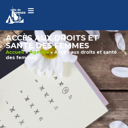
contenu
principal
ACCÈS AUX DROITS ET
SANTÉ DES FEMMES
Accueil
»
Agenda
»
Accès aux droits et santé
des femmes