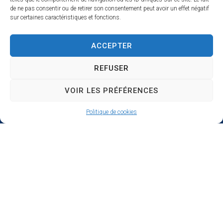
de ne pas consentir ou de retirer son consentement peut avoir un effet négatif
sur certaines caractéristiques et fonctions.
ACCEPTER
REFUSER
VOIR LES PRÉFÉRENCES
Politique de cookies
Hôtel de ville de Donges
Place Armand Morvan
BP 30
44480 Donges
02 40 45 79 79
Nous contacter